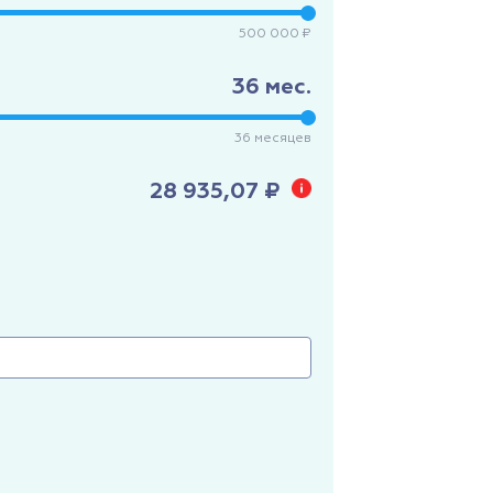
500 000 ₽
36
мес.
36
месяцев
28 935,07 ₽