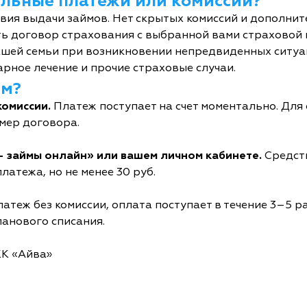
тельные платежи или комиссии?
овия выдачи займов. Нет скрытых комиссий и дополни
ь договор страхования с выбранной вами страховой
шей семьи при возникновении непредвиденных ситуац
рное лечение и прочие страховые случаи.
йм?
комиссии.
Платеж поступает на счет моментально. Дл
мер договора.
- займы онлайн» или вашем личном кабинете.
Средств
латежа, но не менее 30 руб.
атеж без комиссии, оплата поступает в течение 3–5 р
ланового списания.
КК «Айва»