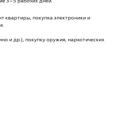
ие 3–5 рабочих дней.
т квартиры, покупка электроники и
е.
но и др.), покупку оружия, наркотических