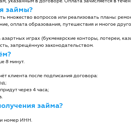
м, указанным в договоре. Оплата зачисляется в течен
я займы?
ь множество вопросов или реализовать планы: ремон
ние, оплата образования, путешествия и многое друго
 азартных играх (букмекерские конторы, лотереи, кази
сть, запрещённую законодательством.
ём?
е 8 минут.
чёт клиента после подписания договора:
од;
придут через 4 часа;
в.
получения займа?
и номер ИНН.