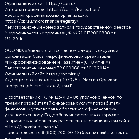
Официальный сайт:
https://cbr.ru/
Интернет приемная:
https://cbr.ru/Reception/
Реестр микрофинансовых организаций:
https://cbr.ru/microfinance/registry/
Регистрационный номер записи в государственном реестре
Микрофинансовых организаций № 2110132000808 от
17.11.2011г.
ООО МКК «Айва» является членом Саморегулируемой
организации Союз микрофинансовых организаций
«Микрофинансирование и Развитие» (СРО «МиР»)
Регистрационный номер 32 000068 от 30.12.2014г.
Официальный сайт:
https://npmir.ru/
Адрес (место нахождения): 107078, г. Москва Орликов
переулок, д.5, стр.1, этаж 2, пом.11
В соответствии с ФЗ № 123-ФЗ «Об уполномоченном по
правам потребителей финансовых услуг» потребители
финансовых услуг вправе обратиться к финансовому
уполномоченному. Подробная информация о порядке
направления обращения размещена на официальном сайте
https://finombudsman.ru/
Номер телефона: 8 (800) 200-00-10 (бесплатный звонок по
России)