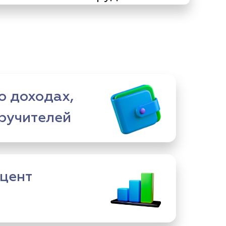
о доходах,
оручителей
цент