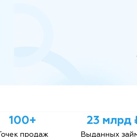
100+
23 млрд 
Точек продаж
Выданных зай