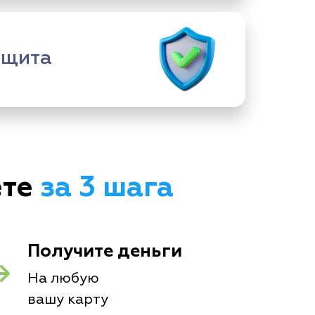
ащита
ете
за 3 шага
Получите деньги
На любую
вашу карту