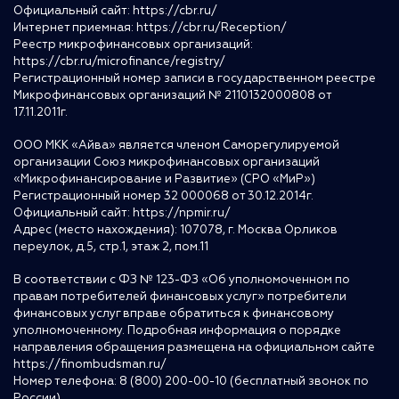
Официальный сайт:
https://cbr.ru/
Интернет приемная:
https://cbr.ru/Reception/
Реестр микрофинансовых организаций:
https://cbr.ru/microfinance/registry/
Регистрационный номер записи в государственном реестре
Микрофинансовых организаций № 2110132000808 от
17.11.2011г.
ООО МКК «Айва» является членом Саморегулируемой
организации Союз микрофинансовых организаций
«Микрофинансирование и Развитие» (СРО «МиР»)
Регистрационный номер 32 000068 от 30.12.2014г.
Официальный сайт:
https://npmir.ru/
Адрес (место нахождения): 107078, г. Москва Орликов
переулок, д.5, стр.1, этаж 2, пом.11
В соответствии с ФЗ № 123-ФЗ «Об уполномоченном по
правам потребителей финансовых услуг» потребители
финансовых услуг вправе обратиться к финансовому
уполномоченному. Подробная информация о порядке
направления обращения размещена на официальном сайте
https://finombudsman.ru/
Номер телефона: 8 (800) 200-00-10 (бесплатный звонок по
России)