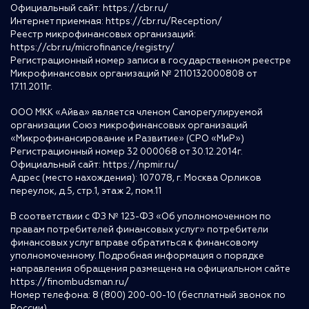
Официальный сайт:
https://cbr.ru/
Интернет приемная:
https://cbr.ru/Reception/
Реестр микрофинансовых организаций:
https://cbr.ru/microfinance/registry/
Регистрационный номер записи в государственном реестре
Микрофинансовых организаций № 2110132000808 от
17.11.2011г.
ООО МКК «Айва» является членом Саморегулируемой
организации Союз микрофинансовых организаций
«Микрофинансирование и Развитие» (СРО «МиР»)
Регистрационный номер 32 000068 от 30.12.2014г.
Официальный сайт:
https://npmir.ru/
Адрес (место нахождения): 107078, г. Москва Орликов
переулок, д.5, стр.1, этаж 2, пом.11
В соответствии с ФЗ № 123-ФЗ «Об уполномоченном по
правам потребителей финансовых услуг» потребители
финансовых услуг вправе обратиться к финансовому
уполномоченному. Подробная информация о порядке
направления обращения размещена на официальном сайте
https://finombudsman.ru/
Номер телефона: 8 (800) 200-00-10 (бесплатный звонок по
России)