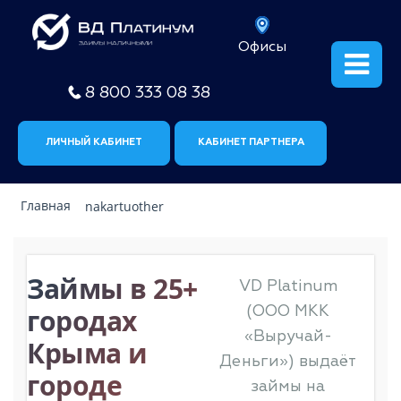
Офисы
8 800 333 08 38
ЛИЧНЫЙ КАБИНЕТ
КАБИНЕТ ПАРТНЕРА
Главная
nakartuother
Займы в 25+
VD Platinum
(ООО МКК
городах
«Выручай-
Крыма и
Деньги») выдаёт
городе
займы на