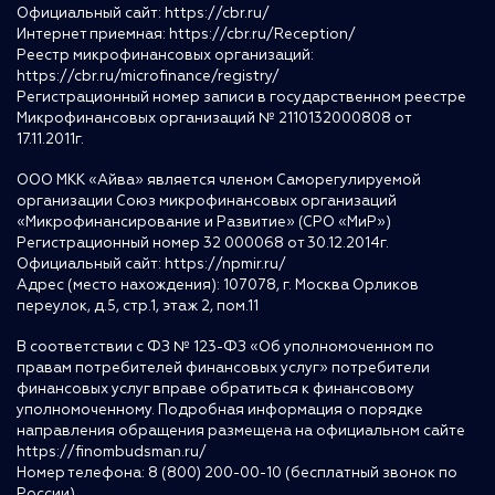
Официальный сайт:
https://cbr.ru/
Интернет приемная:
https://cbr.ru/Reception/
Реестр микрофинансовых организаций:
https://cbr.ru/microfinance/registry/
Регистрационный номер записи в государственном реестре
Микрофинансовых организаций № 2110132000808 от
17.11.2011г.
ООО МКК «Айва» является членом Саморегулируемой
организации Союз микрофинансовых организаций
«Микрофинансирование и Развитие» (СРО «МиР»)
Регистрационный номер 32 000068 от 30.12.2014г.
Официальный сайт:
https://npmir.ru/
Адрес (место нахождения): 107078, г. Москва Орликов
переулок, д.5, стр.1, этаж 2, пом.11
В соответствии с ФЗ № 123-ФЗ «Об уполномоченном по
правам потребителей финансовых услуг» потребители
финансовых услуг вправе обратиться к финансовому
уполномоченному. Подробная информация о порядке
направления обращения размещена на официальном сайте
https://finombudsman.ru/
Номер телефона: 8 (800) 200-00-10 (бесплатный звонок по
России)