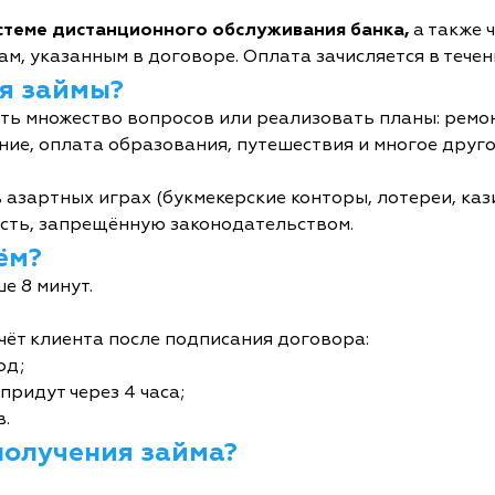
истеме дистанционного обслуживания банка,
а также 
м, указанным в договоре. Оплата зачисляется в течен
я займы?
ь множество вопросов или реализовать планы: ремон
ние, оплата образования, путешествия и многое друго
 азартных играх (букмекерские конторы, лотереи, кази
сть, запрещённую законодательством.
ём?
е 8 минут.
чёт клиента после подписания договора:
од;
придут через 4 часа;
в.
получения займа?