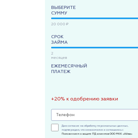
ВЫБЕРИТЕ
СУММУ
20 000 ₽
СРОК
ЗАЙМА
2
месяцев
ЕЖЕМЕСЯЧНЫЙ
ПЛАТЕЖ
+20% к одобрению заявки
Даю согласие на обработку персональных данных,
подтверждаю, что ознакомился и соглашаюсь с
Положением о защите ПД клиентов ООО МКК «Айва»