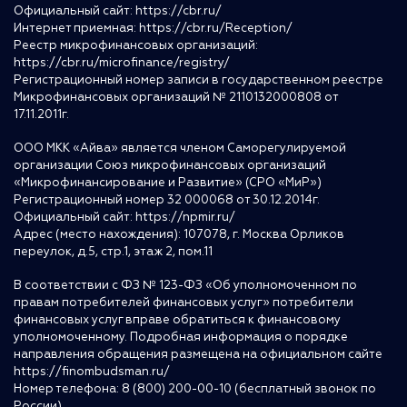
Официальный сайт:
https://cbr.ru/
Интернет приемная:
https://cbr.ru/Reception/
Реестр микрофинансовых организаций:
https://cbr.ru/microfinance/registry/
Регистрационный номер записи в государственном реестре
Микрофинансовых организаций № 2110132000808 от
17.11.2011г.
ООО МКК «Айва» является членом Саморегулируемой
организации Союз микрофинансовых организаций
«Микрофинансирование и Развитие» (СРО «МиР»)
Регистрационный номер 32 000068 от 30.12.2014г.
Официальный сайт:
https://npmir.ru/
Адрес (место нахождения): 107078, г. Москва Орликов
переулок, д.5, стр.1, этаж 2, пом.11
В соответствии с ФЗ № 123-ФЗ «Об уполномоченном по
правам потребителей финансовых услуг» потребители
финансовых услуг вправе обратиться к финансовому
уполномоченному. Подробная информация о порядке
направления обращения размещена на официальном сайте
https://finombudsman.ru/
Номер телефона: 8 (800) 200-00-10 (бесплатный звонок по
России)