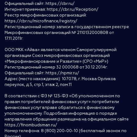
Официальный сайт:
https://cbr.ru/
Интернет приемная:
https://cbr.ru/Reception/
Реестр микрофинансовых организаций:
https://cbr.ru/microfinance/registry/
Регистрационный номер записи в государственном реестре
Микрофинансовых организаций № 2110132000808 от
17.11.2011г.
ООО МКК «Айва» является членом Саморегулируемой
организации Союз микрофинансовых организаций
«Микрофинансирование и Развитие» (СРО «МиР»)
Регистрационный номер 32 000068 от 30.12.2014г.
Официальный сайт:
https://npmir.ru/
Адрес (место нахождения): 107078, г. Москва Орликов
переулок, д.5, стр.1, этаж 2, пом.11
В соответствии с ФЗ № 123-ФЗ «Об уполномоченном по
правам потребителей финансовых услуг» потребители
финансовых услуг вправе обратиться к финансовому
уполномоченному. Подробная информация о порядке
направления обращения размещена на официальном сайте
https://finombudsman.ru/
Номер телефона: 8 (800) 200-00-10 (бесплатный звонок по
России)