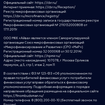
Официальный сайт:
https://cbr.ru/
Интернет приемная:
https://cbr.ru/Reception/
Реестр микрофинансовых организаций:
https://cbr.ru/microfinance/registry/
Регистрационный номер записи в государственном реестре
Микрофинансовых организаций № 2110132000808 от
17.11.2011г.
ООО МКК «Айва» является членом Саморегулируемой
организации Союз микрофинансовых организаций
«Микрофинансирование и Развитие» (СРО «МиР»)
Регистрационный номер 32 000068 от 30.12.2014г.
Официальный сайт:
https://npmir.ru/
Адрес (место нахождения): 107078, г. Москва Орликов
переулок, д.5, стр.1, этаж 2, пом.11
В соответствии с ФЗ № 123-ФЗ «Об уполномоченном по
правам потребителей финансовых услуг» потребители
финансовых услуг вправе обратиться к финансовому
уполномоченному. Подробная информация о порядке
направления обращения размещена на официальном сайте
https://finombudsman.ru/
Номер телефона: 8 (800) 200-00-10 (бесплатный звонок по
России)