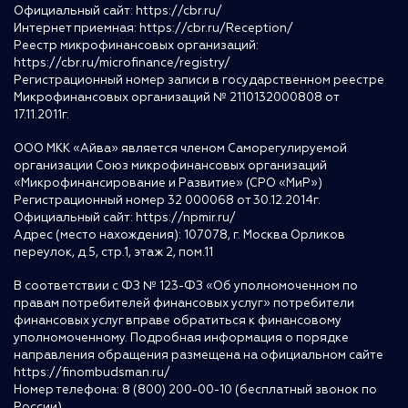
Официальный сайт:
https://cbr.ru/
Интернет приемная:
https://cbr.ru/Reception/
Реестр микрофинансовых организаций:
https://cbr.ru/microfinance/registry/
Регистрационный номер записи в государственном реестре
Микрофинансовых организаций № 2110132000808 от
17.11.2011г.
ООО МКК «Айва» является членом Саморегулируемой
организации Союз микрофинансовых организаций
«Микрофинансирование и Развитие» (СРО «МиР»)
Регистрационный номер 32 000068 от 30.12.2014г.
Официальный сайт:
https://npmir.ru/
Адрес (место нахождения): 107078, г. Москва Орликов
переулок, д.5, стр.1, этаж 2, пом.11
В соответствии с ФЗ № 123-ФЗ «Об уполномоченном по
правам потребителей финансовых услуг» потребители
финансовых услуг вправе обратиться к финансовому
уполномоченному. Подробная информация о порядке
направления обращения размещена на официальном сайте
https://finombudsman.ru/
Номер телефона: 8 (800) 200-00-10 (бесплатный звонок по
России)