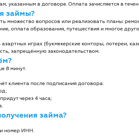
м, указанным в договоре. Оплата зачисляется в течен
я займы?
ь множество вопросов или реализовать планы: ремон
ние, оплата образования, путешествия и многое друго
 азартных играх (букмекерские конторы, лотереи, кази
сть, запрещённую законодательством.
ём?
е 8 минут.
чёт клиента после подписания договора:
од;
придут через 4 часа;
в.
получения займа?
и номер ИНН.