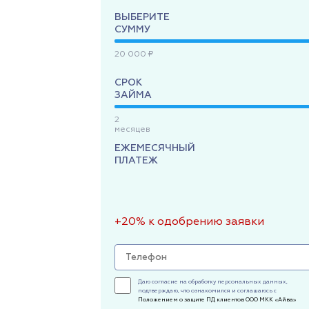
ВЫБЕРИТЕ
СУММУ
20 000 ₽
СРОК
ЗАЙМА
2
месяцев
ЕЖЕМЕСЯЧНЫЙ
ПЛАТЕЖ
+20% к одобрению заявки
Даю согласие на обработку персональных данных,
подтверждаю, что ознакомился и соглашаюсь с
Положением о защите ПД клиентов ООО МКК «Айва»