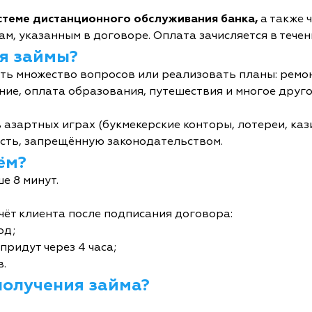
истеме дистанционного обслуживания банка,
а также 
м, указанным в договоре. Оплата зачисляется в течен
я займы?
ь множество вопросов или реализовать планы: ремон
ние, оплата образования, путешествия и многое друго
 азартных играх (букмекерские конторы, лотереи, кази
сть, запрещённую законодательством.
ём?
е 8 минут.
чёт клиента после подписания договора:
од;
придут через 4 часа;
в.
получения займа?