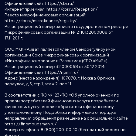
Официальный сайт:
https://cbr.ru/
Интернет приемная:
https://cbr.ru/Reception/
Реестр микрофинансовых организаций:
https://cbr.ru/microfinance/registry/
Регистрационный номер записи в государственном реестре
Микрофинансовых организаций № 2110132000808 от
17.11.2011г.
ООО МКК «Айва» является членом Саморегулируемой
организации Союз микрофинансовых организаций
«Микрофинансирование и Развитие» (СРО «МиР»)
Регистрационный номер 32 000068 от 30.12.2014г.
Официальный сайт:
https://npmir.ru/
Адрес (место нахождения): 107078, г. Москва Орликов
переулок, д.5, стр.1, этаж 2, пом.11
В соответствии с ФЗ № 123-ФЗ «Об уполномоченном по
правам потребителей финансовых услуг» потребители
финансовых услуг вправе обратиться к финансовому
уполномоченному. Подробная информация о порядке
направления обращения размещена на официальном сайте
https://finombudsman.ru/
Номер телефона: 8 (800) 200-00-10 (бесплатный звонок по
России)