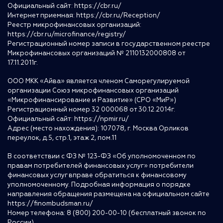
Официальный сайт:
https://cbr.ru/
Интернет приемная:
https://cbr.ru/Reception/
Реестр микрофинансовых организаций:
https://cbr.ru/microfinance/registry/
Регистрационный номер записи в государственном реестре
Микрофинансовых организаций № 2110132000808 от
17.11.2011г.
ООО МКК «Айва» является членом Саморегулируемой
организации Союз микрофинансовых организаций
«Микрофинансирование и Развитие» (СРО «МиР»)
Регистрационный номер 32 000068 от 30.12.2014г.
Официальный сайт:
https://npmir.ru/
Адрес (место нахождения): 107078, г. Москва Орликов
переулок, д.5, стр.1, этаж 2, пом.11
В соответствии с ФЗ № 123-ФЗ «Об уполномоченном по
правам потребителей финансовых услуг» потребители
финансовых услуг вправе обратиться к финансовому
уполномоченному. Подробная информация о порядке
направления обращения размещена на официальном сайте
https://finombudsman.ru/
Номер телефона: 8 (800) 200-00-10 (бесплатный звонок по
России)