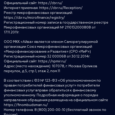
Официальный сайт:
https://cbr.ru/
Интернет приемная:
https://cbr.ru/Reception/
Реестр микрофинансовых организаций:
https://cbr.ru/microfinance/registry/
Регистрационный номер записи в государственном реестре
Микрофинансовых организаций № 2110132000808 от
17.11.2011г.
ООО МКК «Айва» является членом Саморегулируемой
организации Союз микрофинансовых организаций
«Микрофинансирование и Развитие» (СРО «МиР»)
Регистрационный номер 32 000068 от 30.12.2014г.
Официальный сайт:
https://npmir.ru/
Адрес (место нахождения): 107078, г. Москва Орликов
переулок, д.5, стр.1, этаж 2, пом.11
В соответствии с ФЗ № 123-ФЗ «Об уполномоченном по
правам потребителей финансовых услуг» потребители
финансовых услуг вправе обратиться к финансовому
уполномоченному. Подробная информация о порядке
направления обращения размещена на официальном сайте
https://finombudsman.ru/
Номер телефона: 8 (800) 200-00-10 (бесплатный звонок по
России)