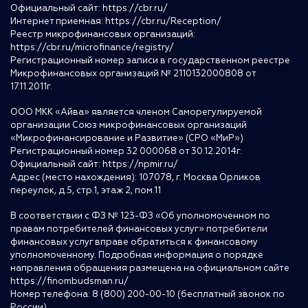
Официальный сайт:
https://cbr.ru/
Интернет приемная:
https://cbr.ru/Reception/
Реестр микрофинансовых организаций:
https://cbr.ru/microfinance/registry/
Регистрационный номер записи в государственном реестре
Микрофинансовых организаций № 2110132000808 от
17.11.2011г.
ООО МКК «Айва» является членом Саморегулируемой
организации Союз микрофинансовых организаций
«Микрофинансирование и Развитие» (СРО «МиР»)
Регистрационный номер 32 000068 от 30.12.2014г.
Официальный сайт:
https://npmir.ru/
Адрес (место нахождения): 107078, г. Москва Орликов
переулок, д.5, стр.1, этаж 2, пом.11
В соответствии с ФЗ № 123-ФЗ «Об уполномоченном по
правам потребителей финансовых услуг» потребители
финансовых услуг вправе обратиться к финансовому
уполномоченному. Подробная информация о порядке
направления обращения размещена на официальном сайте
https://finombudsman.ru/
Номер телефона: 8 (800) 200-00-10 (бесплатный звонок по
России)