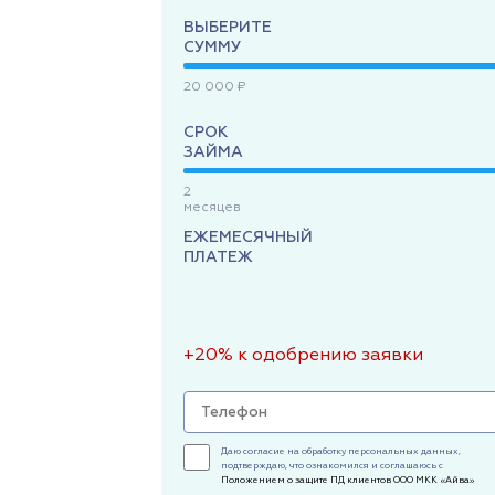
ВЫБЕРИТЕ
СУММУ
20 000 ₽
СРОК
ЗАЙМА
2
месяцев
ЕЖЕМЕСЯЧНЫЙ
ПЛАТЕЖ
+20% к одобрению заявки
Даю согласие на обработку персональных данных,
подтверждаю, что ознакомился и соглашаюсь с
Положением о защите ПД клиентов ООО МКК «Айва»