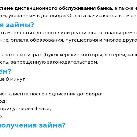
истеме дистанционного обслуживания банка,
а также 
м, указанным в договоре. Оплата зачисляется в течен
я займы?
ь множество вопросов или реализовать планы: ремон
ние, оплата образования, путешествия и многое друго
 азартных играх (букмекерские конторы, лотереи, кази
сть, запрещённую законодательством.
ём?
е 8 минут.
чёт клиента после подписания договора:
од;
придут через 4 часа;
в.
получения займа?