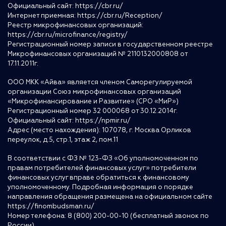
Официальный сайт:
https://cbr.ru/
Интернет приемная:
https://cbr.ru/Reception/
Реестр микрофинансовых организаций:
https://cbr.ru/microfinance/registry/
Регистрационный номер записи в государственном реестре
Микрофинансовых организаций № 2110132000808 от
17.11.2011г.
ООО МКК «Айва» является членом Саморегулируемой
организации Союз микрофинансовых организаций
«Микрофинансирование и Развитие» (СРО «МиР»)
Регистрационный номер 32 000068 от 30.12.2014г.
Официальный сайт:
https://npmir.ru/
Адрес (место нахождения): 107078, г. Москва Орликов
переулок, д.5, стр.1, этаж 2, пом.11
В соответствии с ФЗ № 123-ФЗ «Об уполномоченном по
правам потребителей финансовых услуг» потребители
финансовых услуг вправе обратиться к финансовому
уполномоченному. Подробная информация о порядке
направления обращения размещена на официальном сайте
https://finombudsman.ru/
Номер телефона: 8 (800) 200-00-10 (бесплатный звонок по
России)