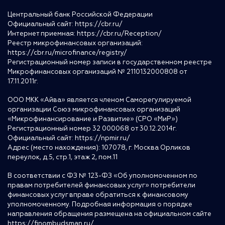
Центральный банк Российской Федерации
Официальный сайт:
https://cbr.ru/
Интернет приемная:
https://cbr.ru/Reception/
Реестр микрофинансовых организаций:
https://cbr.ru/microfinance/registry/
Регистрационный номер записи в государственном реестре
Микрофинансовых организаций № 2110132000808 от
17.11.2011г.
ООО МКК «Айва» является членом Саморегулируемой
организации Союз микрофинансовых организаций
«Микрофинансирование и Развитие» (СРО «МиР»)
Регистрационный номер 32 000068 от 30.12.2014г.
Официальный сайт:
https://npmir.ru/
Адрес (место нахождения): 107078, г. Москва Орликов
переулок, д.5, стр.1, этаж 2, пом.11
В соответствии с ФЗ № 123-ФЗ «Об уполномоченном по
правам потребителей финансовых услуг» потребители
финансовых услуг вправе обратиться к финансовому
уполномоченному. Подробная информация о порядке
направления обращения размещена на официальном сайте
https://finombudsman.ru/