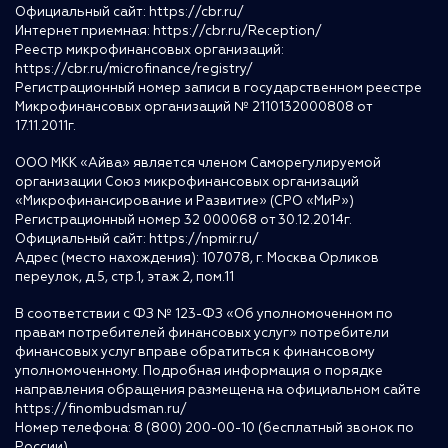
Официальный сайт:
https://cbr.ru/
Интернет приемная:
https://cbr.ru/Reception/
Реестр микрофинансовых организаций:
https://cbr.ru/microfinance/registry/
Регистрационный номер записи в государственном реестре
Микрофинансовых организаций № 2110132000808 от
17.11.2011г.
ООО МКК «Айва» является членом Саморегулируемой
организации Союз микрофинансовых организаций
«Микрофинансирование и Развитие» (СРО «МиР»)
Регистрационный номер 32 000068 от 30.12.2014г.
Официальный сайт:
https://npmir.ru/
Адрес (место нахождения): 107078, г. Москва Орликов
переулок, д.5, стр.1, этаж 2, пом.11
В соответствии с ФЗ № 123-ФЗ «Об уполномоченном по
правам потребителей финансовых услуг» потребители
финансовых услуг вправе обратиться к финансовому
уполномоченному. Подробная информация о порядке
направления обращения размещена на официальном сайте
https://finombudsman.ru/
Номер телефона: 8 (800) 200-00-10 (бесплатный звонок по
России)