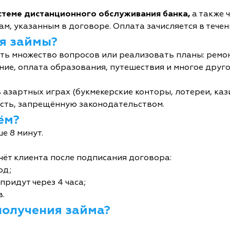
истеме дистанционного обслуживания банка,
а также 
м, указанным в договоре. Оплата зачисляется в течен
я займы?
ь множество вопросов или реализовать планы: ремон
ние, оплата образования, путешествия и многое друго
 азартных играх (букмекерские конторы, лотереи, кази
сть, запрещённую законодательством.
ём?
е 8 минут.
чёт клиента после подписания договора:
од;
придут через 4 часа;
в.
получения займа?