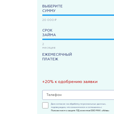
ВЫБЕРИТЕ
СУММУ
20 000 ₽
СРОК
ЗАЙМА
2
месяцев
ЕЖЕМЕСЯЧНЫЙ
ПЛАТЕЖ
+20% к одобрению заявки
Даю согласие на обработку персональных данных,
подтверждаю, что ознакомился и соглашаюсь с
Положением о защите ПД клиентов ООО МКК «Айва»