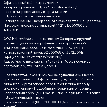
Официальный сайт:
https://cbr.ru/
Интернет приемная:
https://cbr.ru/Reception/
Реестр микрофинансовых организаций:
https://cbr.ru/microfinance/registry/
Регистрационный номер записи в государственном реестре
Микрофинансовых организаций № 2110132000808 от
17.11.2011г.
ООО МКК «Айва» является членом Саморегулируемой
организации Союз микрофинансовых организаций
«Микрофинансирование и Развитие» (СРО «МиР»)
Регистрационный номер 32 000068 от 30.12.2014г.
Официальный сайт:
https://npmir.ru/
Адрес (место нахождения): 107078, г. Москва Орликов
переулок, д.5, стр.1, этаж 2, пом.11
В соответствии с ФЗ № 123-ФЗ «Об уполномоченном по
правам потребителей финансовых услуг» потребители
финансовых услуг вправе обратиться к финансовому
уполномоченному. Подробная информация о порядке
направления обращения размещена на официальном сайте
https://finombudsman.ru/
Номер телефона: 8 (800) 200-00-10 (бесплатный звонок по
России)