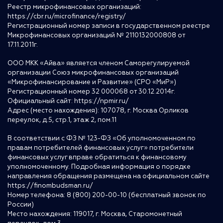
Реестр микрофинансовых организаций:
https://cbr.ru/microfinance/registry/
Регистрационный номер записи в государственном реестре
Микрофинансовых организаций № 2110132000808 от
17.11.2011г.
ООО МКК «Айва» является членом Саморегулируемой
организации Союз микрофинансовых организаций
«Микрофинансирование и Развитие» (СРО «МиР»)
Регистрационный номер 32 000068 от 30.12.2014г.
Официальный сайт:
https://npmir.ru/
Адрес (место нахождения): 107078, г. Москва Орликов
переулок, д.5, стр.1, этаж 2, пом.11
В соответствии с ФЗ № 123-ФЗ «Об уполномоченном по
правам потребителей финансовых услуг» потребители
финансовых услуг вправе обратиться к финансовому
уполномоченному. Подробная информация о порядке
направления обращения размещена на официальном сайте
https://finombudsman.ru/
Номер телефона: 8 (800) 200-00-10 (бесплатный звонок по
России)
Место нахождения: 119017, г. Москва, Старомонетный