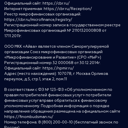
Официальный сайт:
https://cbr.ru/
Интернет приемная:
https://cbr.ru/Reception/
Реестр микрофинансовых организаций:
https://cbr.ru/microfinance/registry/
Регистрационный номер записи в государственном реестре
Микрофинансовых организаций № 2110132000808 от
17.11.2011г.
ООО МКК «Айва» является членом Саморегулируемой
организации Союз микрофинансовых организаций
«Микрофинансирование и Развитие» (СРО «МиР»)
Регистрационный номер 32 000068 от 30.12.2014г.
Официальный сайт:
https://npmir.ru/
Адрес (место нахождения): 107078, г. Москва Орликов
переулок, д.5, стр.1, этаж 2, пом.11
В соответствии с ФЗ № 123-ФЗ «Об уполномоченном по
правам потребителей финансовых услуг» потребители
финансовых услуг вправе обратиться к финансовому
уполномоченному. Подробная информация о порядке
направления обращения размещена на официальном сайте
https://finombudsman.ru/
Номер телефона: 8 (800) 200-00-10 (бесплатный звонок по
России)