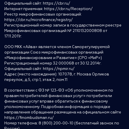
Официальный сайт:
https://cbr.ru/
Интернет приемная:
https://cbr.ru/Reception/
Реестр микрофинансовых организаций:
https://cbr.ru/microfinance/registry/
Регистрационный номер записи в государственном реестре
Микрофинансовых организаций № 2110132000808 от
17.11.2011г.
ООО МКК «Айва» является членом Саморегулируемой
организации Союз микрофинансовых организаций
«Микрофинансирование и Развитие» (СРО «МиР»)
Регистрационный номер 32 000068 от 30.12.2014г.
Официальный сайт:
https://npmir.ru/
Адрес (место нахождения): 107078, г. Москва Орликов
переулок, д.5, стр.1, этаж 2, пом.11
В соответствии с ФЗ № 123-ФЗ «Об уполномоченном по
правам потребителей финансовых услуг» потребители
финансовых услуг вправе обратиться к финансовому
уполномоченному. Подробная информация о порядке
направления обращения размещена на официальном сайте
https://finombudsman.ru/
Номер телефона: 8 (800) 200-00-10 (бесплатный звонок по
России)