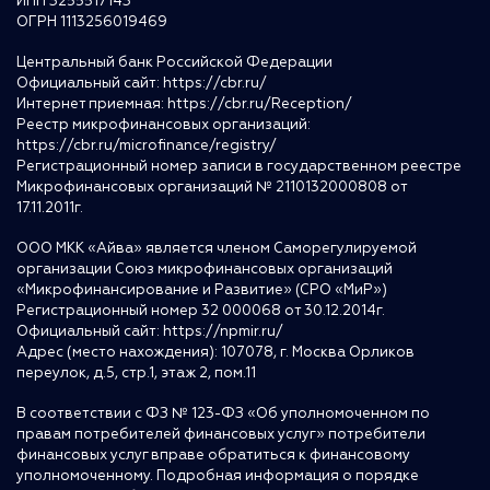
ИНН 3255517143
ОГРН 1113256019469
Центральный банк Российской Федерации
Официальный сайт:
https://cbr.ru/
Интернет приемная:
https://cbr.ru/Reception/
Реестр микрофинансовых организаций:
https://cbr.ru/microfinance/registry/
Регистрационный номер записи в государственном реестре
Микрофинансовых организаций № 2110132000808 от
17.11.2011г.
ООО МКК «Айва» является членом Саморегулируемой
организации Союз микрофинансовых организаций
«Микрофинансирование и Развитие» (СРО «МиР»)
Регистрационный номер 32 000068 от 30.12.2014г.
Официальный сайт:
https://npmir.ru/
Адрес (место нахождения): 107078, г. Москва Орликов
переулок, д.5, стр.1, этаж 2, пом.11
В соответствии с ФЗ № 123-ФЗ «Об уполномоченном по
правам потребителей финансовых услуг» потребители
финансовых услуг вправе обратиться к финансовому
уполномоченному. Подробная информация о порядке