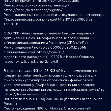
Интернет приемная:
https://cbr.ru/Reception/
Реестр микрофинансовых организаций:
https://cbr.ru/microfinance/registry/
Регистрационный номер записи в государственном реестре
Микрофинансовых организаций № 2110132000808 от
17.11.2011г.
ООО МКК «Айва» является членом Саморегулируемой
организации Союз микрофинансовых организаций
«Микрофинансирование и Развитие» (СРО «МиР»)
Регистрационный номер 32 000068 от 30.12.2014г.
Официальный сайт:
https://npmir.ru/
Адрес (место нахождения): 107078, г. Москва Орликов
переулок, д.5, стр.1, этаж 2, пом.11
В соответствии с ФЗ № 123-ФЗ «Об уполномоченном по
правам потребителей финансовых услуг» потребители
финансовых услуг вправе обратиться к финансовому
уполномоченному. Подробная информация о порядке
направления обращения размещена на официальном сайте
https://finombudsman.ru/
Номер телефона: 8 (800) 200-00-10 (бесплатный звонок по
России)
Место нахождения: 119017, г. Москва, Старомонетный