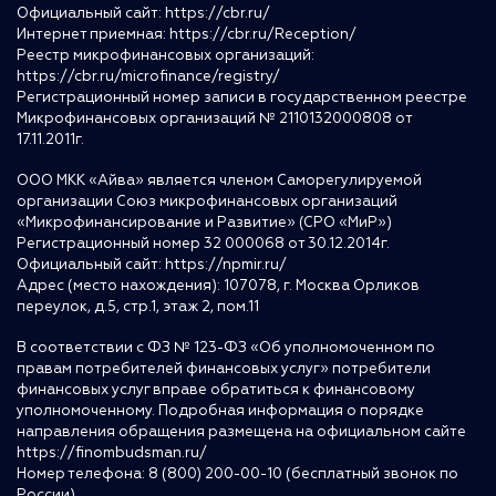
Официальный сайт:
https://cbr.ru/
Интернет приемная:
https://cbr.ru/Reception/
Реестр микрофинансовых организаций:
https://cbr.ru/microfinance/registry/
Регистрационный номер записи в государственном реестре
Микрофинансовых организаций № 2110132000808 от
17.11.2011г.
ООО МКК «Айва» является членом Саморегулируемой
организации Союз микрофинансовых организаций
«Микрофинансирование и Развитие» (СРО «МиР»)
Регистрационный номер 32 000068 от 30.12.2014г.
Официальный сайт:
https://npmir.ru/
Адрес (место нахождения): 107078, г. Москва Орликов
переулок, д.5, стр.1, этаж 2, пом.11
В соответствии с ФЗ № 123-ФЗ «Об уполномоченном по
правам потребителей финансовых услуг» потребители
финансовых услуг вправе обратиться к финансовому
уполномоченному. Подробная информация о порядке
направления обращения размещена на официальном сайте
https://finombudsman.ru/
Номер телефона: 8 (800) 200-00-10 (бесплатный звонок по
России)