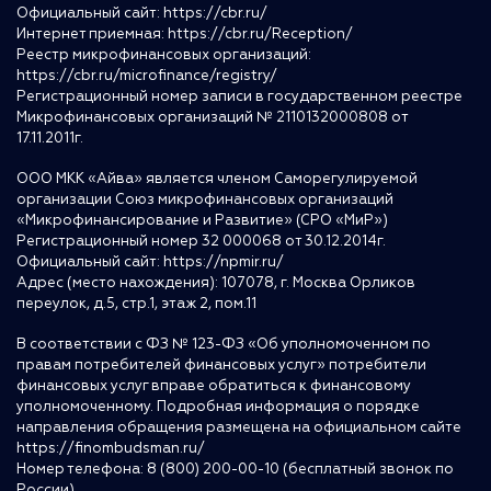
Официальный сайт:
https://cbr.ru/
Интернет приемная:
https://cbr.ru/Reception/
Реестр микрофинансовых организаций:
https://cbr.ru/microfinance/registry/
Регистрационный номер записи в государственном реестре
Микрофинансовых организаций № 2110132000808 от
17.11.2011г.
ООО МКК «Айва» является членом Саморегулируемой
организации Союз микрофинансовых организаций
«Микрофинансирование и Развитие» (СРО «МиР»)
Регистрационный номер 32 000068 от 30.12.2014г.
Официальный сайт:
https://npmir.ru/
Адрес (место нахождения): 107078, г. Москва Орликов
переулок, д.5, стр.1, этаж 2, пом.11
В соответствии с ФЗ № 123-ФЗ «Об уполномоченном по
правам потребителей финансовых услуг» потребители
финансовых услуг вправе обратиться к финансовому
уполномоченному. Подробная информация о порядке
направления обращения размещена на официальном сайте
https://finombudsman.ru/
Номер телефона: 8 (800) 200-00-10 (бесплатный звонок по
России)