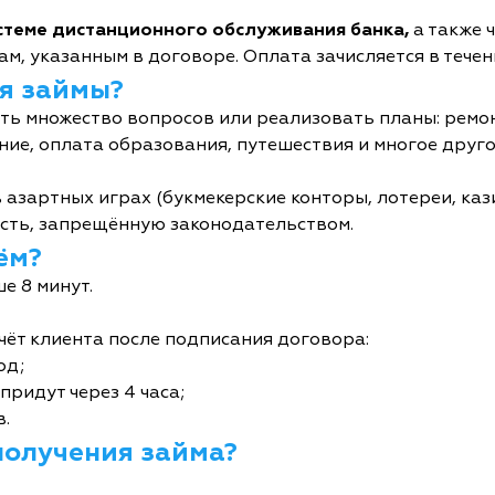
истеме дистанционного обслуживания банка,
а также 
м, указанным в договоре. Оплата зачисляется в течен
я займы?
ь множество вопросов или реализовать планы: ремон
ние, оплата образования, путешествия и многое друго
 азартных играх (букмекерские конторы, лотереи, кази
сть, запрещённую законодательством.
ём?
е 8 минут.
чёт клиента после подписания договора:
од;
придут через 4 часа;
в.
получения займа?