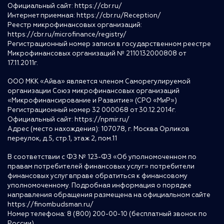
Официальный сайт:
https://cbr.ru/
Интернет приемная:
https://cbr.ru/Reception/
Реестр микрофинансовых организаций:
https://cbr.ru/microfinance/registry/
Регистрационный номер записи в государственном реестре
Микрофинансовых организаций № 2110132000808 от
17.11.2011г.
ООО МКК «Айва» является членом Саморегулируемой
организации Союз микрофинансовых организаций
«Микрофинансирование и Развитие» (СРО «МиР»)
Регистрационный номер 32 000068 от 30.12.2014г.
Официальный сайт:
https://npmir.ru/
Адрес (место нахождения): 107078, г. Москва Орликов
переулок, д.5, стр.1, этаж 2, пом.11
В соответствии с ФЗ № 123-ФЗ «Об уполномоченном по
правам потребителей финансовых услуг» потребители
финансовых услуг вправе обратиться к финансовому
уполномоченному. Подробная информация о порядке
направления обращения размещена на официальном сайте
https://finombudsman.ru/
Номер телефона: 8 (800) 200-00-10 (бесплатный звонок по
России)