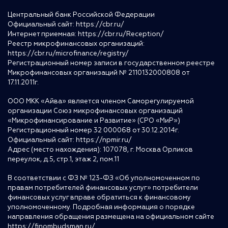
Центральный банк Российской Федерации
Официальный сайт:
https://cbr.ru/
Интернет приемная:
https://cbr.ru/Reception/
Реестр микрофинансовых организаций:
https://cbr.ru/microfinance/registry/
Регистрационный номер записи в государственном реестре
Микрофинансовых организаций № 2110132000808 от
17.11.2011г.
ООО МКК «Айва» является членом Саморегулируемой
организации Союз микрофинансовых организаций
«Микрофинансирование и Развитие» (СРО «МиР»)
Регистрационный номер 32 000068 от 30.12.2014г.
Официальный сайт:
https://npmir.ru/
Адрес (место нахождения): 107078, г. Москва Орликов
переулок, д.5, стр.1, этаж 2, пом.11
В соответствии с ФЗ № 123-ФЗ «Об уполномоченном по
правам потребителей финансовых услуг» потребители
финансовых услуг вправе обратиться к финансовому
уполномоченному. Подробная информация о порядке
направления обращения размещена на официальном сайте
https://finombudsman.ru/