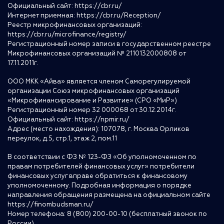
Официальный сайт:
https://cbr.ru/
Интернет приемная:
https://cbr.ru/Reception/
Реестр микрофинансовых организаций:
https://cbr.ru/microfinance/registry/
Регистрационный номер записи в государственном реестре
Микрофинансовых организаций № 2110132000808 от
17.11.2011г.
ООО МКК «Айва» является членом Саморегулируемой
организации Союз микрофинансовых организаций
«Микрофинансирование и Развитие» (СРО «МиР»)
Регистрационный номер 32 000068 от 30.12.2014г.
Официальный сайт:
https://npmir.ru/
Адрес (место нахождения): 107078, г. Москва Орликов
переулок, д.5, стр.1, этаж 2, пом.11
В соответствии с ФЗ № 123-ФЗ «Об уполномоченном по
правам потребителей финансовых услуг» потребители
финансовых услуг вправе обратиться к финансовому
уполномоченному. Подробная информация о порядке
направления обращения размещена на официальном сайте
https://finombudsman.ru/
Номер телефона: 8 (800) 200-00-10 (бесплатный звонок по
России)