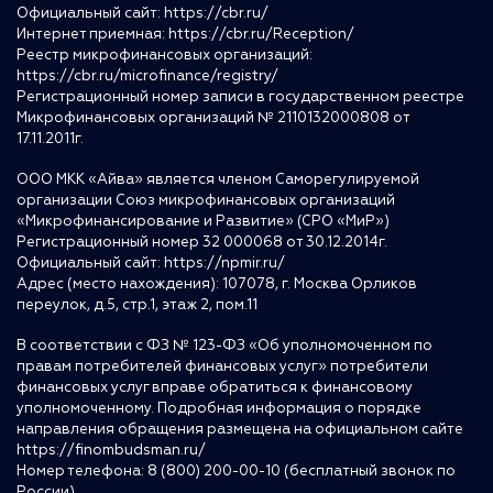
Официальный сайт:
https://cbr.ru/
Интернет приемная:
https://cbr.ru/Reception/
Реестр микрофинансовых организаций:
https://cbr.ru/microfinance/registry/
Регистрационный номер записи в государственном реестре
Микрофинансовых организаций № 2110132000808 от
17.11.2011г.
ООО МКК «Айва» является членом Саморегулируемой
организации Союз микрофинансовых организаций
«Микрофинансирование и Развитие» (СРО «МиР»)
Регистрационный номер 32 000068 от 30.12.2014г.
Официальный сайт:
https://npmir.ru/
Адрес (место нахождения): 107078, г. Москва Орликов
переулок, д.5, стр.1, этаж 2, пом.11
В соответствии с ФЗ № 123-ФЗ «Об уполномоченном по
правам потребителей финансовых услуг» потребители
финансовых услуг вправе обратиться к финансовому
уполномоченному. Подробная информация о порядке
направления обращения размещена на официальном сайте
https://finombudsman.ru/
Номер телефона: 8 (800) 200-00-10 (бесплатный звонок по
России)