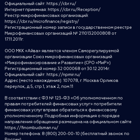
Официальный сайт:
https://cbr.ru/
Интернет приемная:
https://cbr.ru/Reception/
Реестр микрофинансовых организаций:
https://cbr.ru/microfinance/registry/
Регистрационный номер записи в государственном реестре
Микрофинансовых организаций № 2110132000808 от
17.11.2011г.
ООО МКК «Айва» является членом Саморегулируемой
организации Союз микрофинансовых организаций
«Микрофинансирование и Развитие» (СРО «МиР»)
Регистрационный номер 32 000068 от 30.12.2014г.
Официальный сайт:
https://npmir.ru/
Адрес (место нахождения): 107078, г. Москва Орликов
переулок, д.5, стр.1, этаж 2, пом.11
В соответствии с ФЗ № 123-ФЗ «Об уполномоченном по
правам потребителей финансовых услуг» потребители
финансовых услуг вправе обратиться к финансовому
уполномоченному. Подробная информация о порядке
направления обращения размещена на официальном сайте
https://finombudsman.ru/
Номер телефона: 8 (800) 200-00-10 (бесплатный звонок по
России)