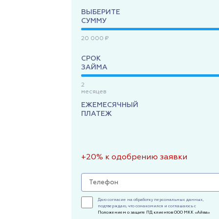
ВЫБЕРИТЕ
СУММУ
20 000 ₽
СРОК
ЗАЙМА
2
месяцев
ЕЖЕМЕСЯЧНЫЙ
ПЛАТЕЖ
+20% к одобрению заявки
Даю согласие на обработку персональных данных,
подтверждаю, что ознакомился и соглашаюсь с
Положением о защите ПД клиентов ООО МКК «Айва»