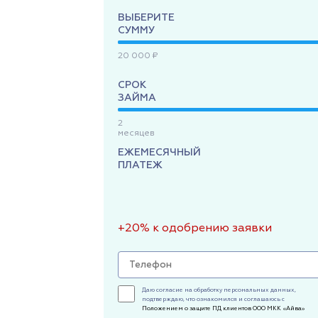
ВЫБЕРИТЕ
СУММУ
20 000 ₽
СРОК
ЗАЙМА
2
месяцев
ЕЖЕМЕСЯЧНЫЙ
ПЛАТЕЖ
+20% к одобрению заявки
Даю согласие на обработку персональных данных,
подтверждаю, что ознакомился и соглашаюсь с
Положением о защите ПД клиентов ООО МКК «Айва»