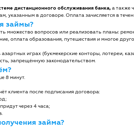
истеме дистанционного обслуживания банка,
а также 
м, указанным в договоре. Оплата зачисляется в течен
я займы?
ь множество вопросов или реализовать планы: ремон
ние, оплата образования, путешествия и многое друго
 азартных играх (букмекерские конторы, лотереи, кази
сть, запрещённую законодательством.
ём?
е 8 минут.
чёт клиента после подписания договора:
од;
придут через 4 часа;
в.
получения займа?