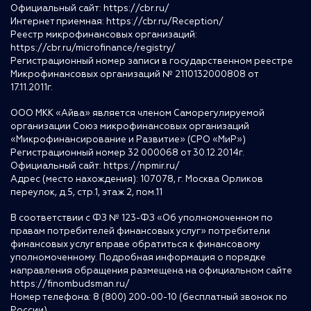
Официальный сайт:
https://cbr.ru/
Интернет приемная:
https://cbr.ru/Reception/
Реестр микрофинансовых организаций:
https://cbr.ru/microfinance/registry/
Регистрационный номер записи в государственном реестре
Микрофинансовых организаций № 2110132000808 от
17.11.2011г.
ООО МКК «Айва» является членом Саморегулируемой
организации Союз микрофинансовых организаций
«Микрофинансирование и Развитие» (СРО «МиР»)
Регистрационный номер 32 000068 от 30.12.2014г.
Официальный сайт:
https://npmir.ru/
Адрес (место нахождения): 107078, г. Москва Орликов
переулок, д.5, стр.1, этаж 2, пом.11
В соответствии с ФЗ № 123-ФЗ «Об уполномоченном по
правам потребителей финансовых услуг» потребители
финансовых услуг вправе обратиться к финансовому
уполномоченному. Подробная информация о порядке
направления обращения размещена на официальном сайте
https://finombudsman.ru/
Номер телефона: 8 (800) 200-00-10 (бесплатный звонок по
России)