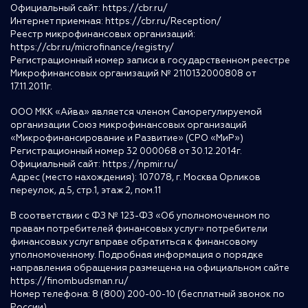
Официальный сайт:
https://cbr.ru/
Интернет приемная:
https://cbr.ru/Reception/
Реестр микрофинансовых организаций:
https://cbr.ru/microfinance/registry/
Регистрационный номер записи в государственном реестре
Микрофинансовых организаций № 2110132000808 от
17.11.2011г.
ООО МКК «Айва» является членом Саморегулируемой
организации Союз микрофинансовых организаций
«Микрофинансирование и Развитие» (СРО «МиР»)
Регистрационный номер 32 000068 от 30.12.2014г.
Официальный сайт:
https://npmir.ru/
Адрес (место нахождения): 107078, г. Москва Орликов
переулок, д.5, стр.1, этаж 2, пом.11
В соответствии с ФЗ № 123-ФЗ «Об уполномоченном по
правам потребителей финансовых услуг» потребители
финансовых услуг вправе обратиться к финансовому
уполномоченному. Подробная информация о порядке
направления обращения размещена на официальном сайте
https://finombudsman.ru/
Номер телефона: 8 (800) 200-00-10 (бесплатный звонок по
России)