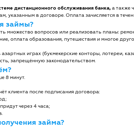
истеме дистанционного обслуживания банка,
а также 
м, указанным в договоре. Оплата зачисляется в течен
я займы?
ь множество вопросов или реализовать планы: ремон
ние, оплата образования, путешествия и многое друго
 азартных играх (букмекерские конторы, лотереи, кази
сть, запрещённую законодательством.
ём?
е 8 минут.
чёт клиента после подписания договора:
од;
придут через 4 часа;
в.
получения займа?