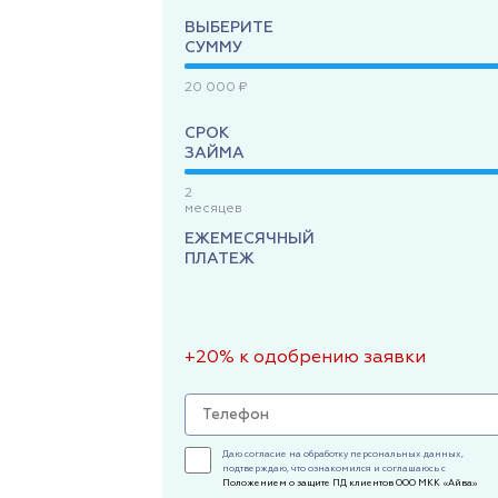
ВЫБЕРИТЕ
СУММУ
20 000 ₽
СРОК
ЗАЙМА
2
месяцев
ЕЖЕМЕСЯЧНЫЙ
ПЛАТЕЖ
+20% к одобрению заявки
Даю согласие на обработку персональных данных,
подтверждаю, что ознакомился и соглашаюсь с
Положением о защите ПД клиентов ООО МКК «Айва»