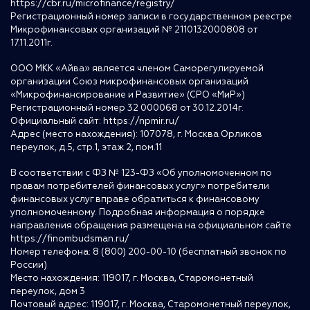
https://cbr.ru/microfinance/registry/
Регистрационный номер записи в государственном реестре
Микрофинансовых организаций № 2110132000808 от
17.11.2011г.
ООО МКК «Айва» является членом Саморегулируемой
организации Союз микрофинансовых организаций
«Микрофинансирование и Развитие» (СРО «МиР»)
Регистрационный номер 32 000068 от 30.12.2014г.
Официальный сайт:
https://npmir.ru/
Адрес (место нахождения): 107078, г. Москва Орликов
переулок, д.5, стр.1, этаж 2, пом.11
В соответствии с ФЗ № 123-ФЗ «Об уполномоченном по
правам потребителей финансовых услуг» потребители
финансовых услуг вправе обратиться к финансовому
уполномоченному. Подробная информация о порядке
направления обращения размещена на официальном сайте
https://finombudsman.ru/
Номер телефона: 8 (800) 200-00-10 (бесплатный звонок по
России)
Место нахождения: 119017, г. Москва, Старомонетный
переулок, дом 3
Почтовый адрес: 119017, г. Москва, Старомонетный переулок,