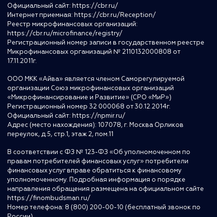
Официальный сайт:
https://cbr.ru/
Интернет приемная:
https://cbr.ru/Reception/
Реестр микрофинансовых организаций:
https://cbr.ru/microfinance/registry/
Регистрационный номер записи в государственном реестре
Микрофинансовых организаций № 2110132000808 от
17.11.2011г.
ООО МКК «Айва» является членом Саморегулируемой
организации Союз микрофинансовых организаций
«Микрофинансирование и Развитие» (СРО «МиР»)
Регистрационный номер 32 000068 от 30.12.2014г.
Официальный сайт:
https://npmir.ru/
Адрес (место нахождения): 107078, г. Москва Орликов
переулок, д.5, стр.1, этаж 2, пом.11
В соответствии с ФЗ № 123-ФЗ «Об уполномоченном по
правам потребителей финансовых услуг» потребители
финансовых услуг вправе обратиться к финансовому
уполномоченному. Подробная информация о порядке
направления обращения размещена на официальном сайте
https://finombudsman.ru/
Номер телефона: 8 (800) 200-00-10 (бесплатный звонок по
России)