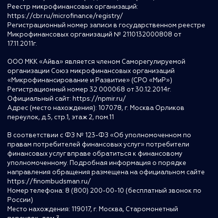
Реестр микрофинансовых организаций:
https://cbr.ru/microfinance/registry/
Регистрационный номер записи в государственном реестре
Микрофинансовых организаций № 2110132000808 от
17.11.2011г.
ООО МКК «Айва» является членом Саморегулируемой
организации Союз микрофинансовых организаций
«Микрофинансирование и Развитие» (СРО «МиР»)
Регистрационный номер 32 000068 от 30.12.2014г.
Официальный сайт:
https://npmir.ru/
Адрес (место нахождения): 107078, г. Москва Орликов
переулок, д.5, стр.1, этаж 2, пом.11
В соответствии с ФЗ № 123-ФЗ «Об уполномоченном по
правам потребителей финансовых услуг» потребители
финансовых услуг вправе обратиться к финансовому
уполномоченному. Подробная информация о порядке
направления обращения размещена на официальном сайте
https://finombudsman.ru/
Номер телефона: 8 (800) 200-00-10 (бесплатный звонок по
России)
Место нахождения: 119017, г. Москва, Старомонетный