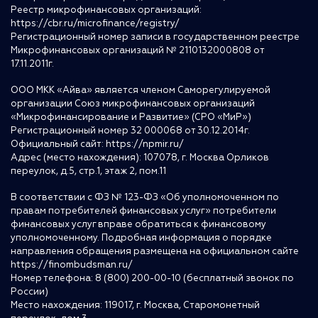
Реестр микрофинансовых организаций:
https://cbr.ru/microfinance/registry/
Регистрационный номер записи в государственном реестре
Микрофинансовых организаций № 2110132000808 от
17.11.2011г.
ООО МКК «Айва» является членом Саморегулируемой
организации Союз микрофинансовых организаций
«Микрофинансирование и Развитие» (СРО «МиР»)
Регистрационный номер 32 000068 от 30.12.2014г.
Официальный сайт:
https://npmir.ru/
Адрес (место нахождения): 107078, г. Москва Орликов
переулок, д.5, стр.1, этаж 2, пом.11
В соответствии с ФЗ № 123-ФЗ «Об уполномоченном по
правам потребителей финансовых услуг» потребители
финансовых услуг вправе обратиться к финансовому
уполномоченному. Подробная информация о порядке
направления обращения размещена на официальном сайте
https://finombudsman.ru/
Номер телефона: 8 (800) 200-00-10 (бесплатный звонок по
России)
Место нахождения: 119017, г. Москва, Старомонетный