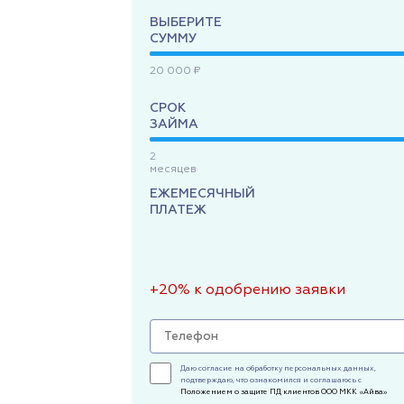
ВЫБЕРИТЕ
СУММУ
20 000 ₽
СРОК
ЗАЙМА
2
месяцев
ЕЖЕМЕСЯЧНЫЙ
ПЛАТЕЖ
+20% к одобрению заявки
Даю согласие на обработку персональных данных,
подтверждаю, что ознакомился и соглашаюсь с
Положением о защите ПД клиентов ООО МКК «Айва»