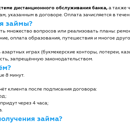
истеме дистанционного обслуживания банка,
а также 
м, указанным в договоре. Оплата зачисляется в течен
я займы?
ь множество вопросов или реализовать планы: ремон
ние, оплата образования, путешествия и многое друго
 азартных играх (букмекерские конторы, лотереи, кази
сть, запрещённую законодательством.
ём?
е 8 минут.
чёт клиента после подписания договора:
од;
придут через 4 часа;
в.
получения займа?