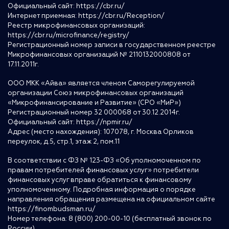
Официальный сайт:
https://cbr.ru/
Интернет приемная:
https://cbr.ru/Reception/
Реестр микрофинансовых организаций:
https://cbr.ru/microfinance/registry/
Регистрационный номер записи в государственном реестре
Микрофинансовых организаций № 2110132000808 от
17.11.2011г.
ООО МКК «Айва» является членом Саморегулируемой
организации Союз микрофинансовых организаций
«Микрофинансирование и Развитие» (СРО «МиР»)
Регистрационный номер 32 000068 от 30.12.2014г.
Официальный сайт:
https://npmir.ru/
Адрес (место нахождения): 107078, г. Москва Орликов
переулок, д.5, стр.1, этаж 2, пом.11
В соответствии с ФЗ № 123-ФЗ «Об уполномоченном по
правам потребителей финансовых услуг» потребители
финансовых услуг вправе обратиться к финансовому
уполномоченному. Подробная информация о порядке
направления обращения размещена на официальном сайте
https://finombudsman.ru/
Номер телефона: 8 (800) 200-00-10 (бесплатный звонок по
России)