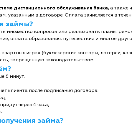
истеме дистанционного обслуживания банка,
а также 
м, указанным в договоре. Оплата зачисляется в течен
я займы?
ь множество вопросов или реализовать планы: ремон
ние, оплата образования, путешествия и многое друго
 азартных играх (букмекерские конторы, лотереи, кази
сть, запрещённую законодательством.
ём?
е 8 минут.
чёт клиента после подписания договора:
од;
придут через 4 часа;
в.
получения займа?