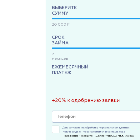
ВЫБЕРИТЕ
СУММУ
20 000 ₽
СРОК
ЗАЙМА
2
месяцев
ЕЖЕМЕСЯЧНЫЙ
ПЛАТЕЖ
+20% к одобрению заявки
Даю согласие на обработку персональных данных,
подтверждаю, что ознакомился и соглашаюсь с
Положением о защите ПД клиентов ООО МКК «Айва»