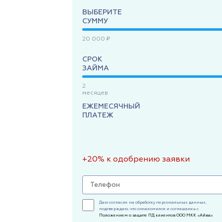
ВЫБЕРИТЕ
СУММУ
20 000 ₽
СРОК
ЗАЙМА
2
месяцев
ЕЖЕМЕСЯЧНЫЙ
ПЛАТЕЖ
+20% к одобрению заявки
Даю согласие на обработку персональных данных,
подтверждаю, что ознакомился и соглашаюсь с
Положением о защите ПД клиентов ООО МКК «Айва»