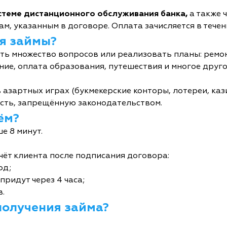
истеме дистанционного обслуживания банка,
а также 
м, указанным в договоре. Оплата зачисляется в течен
я займы?
ь множество вопросов или реализовать планы: ремон
ние, оплата образования, путешествия и многое друго
 азартных играх (букмекерские конторы, лотереи, кази
сть, запрещённую законодательством.
ём?
е 8 минут.
чёт клиента после подписания договора:
од;
придут через 4 часа;
в.
получения займа?